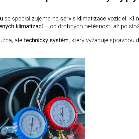
ou
se specializujeme na
servis klimatizace vozidel
. Kl
ných klimatizací
– od drobných netěsností až po složi
lužba, ale
technický systém
, který vyžaduje správnou d