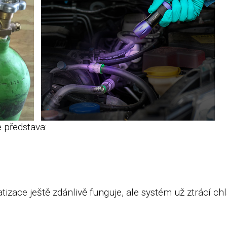
e představa:
matizace ještě zdánlivě funguje, ale systém už ztrácí c