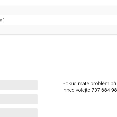
a )
Pokud máte problém při 
ihned volejte
737 684 9