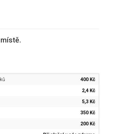
 místě.
iků
400 Kč
2,4 Kč
5,3 Kč
350 Kč
200 Kč