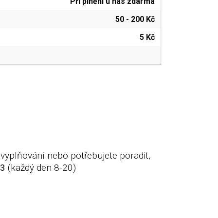
Při plnění u nás zdarma
50 - 200 Kč
5 Kč
vyplňování nebo potřebujete poradit,
83
(každý den 8-20)