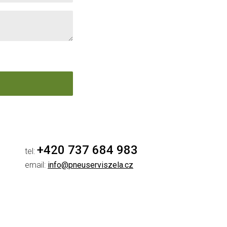
+420 737 684 983
tel:
email:
info@pneuserviszela.cz