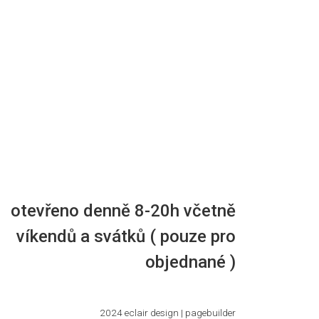
otevřeno denně 8-20h včetně
víkendů a svátků ( pouze pro
objednané )
2024
eclair design
|
pagebuilder